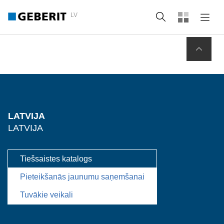
LV
Meklēt
LATVIJA
LATVIJA
Tiešsaistes katalogs
Pieteikšanās jaunumu saņemšanai
Tuvākie veikali