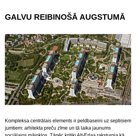
GALVU REIBINOŠĀ AUGSTUMĀ
Kompleksa centrālais elements ir peldbaseini uz septiņiem
jumtiem: arhitekta preču zīme un tā laika jaunums
sociālajos mājokļos. Tāpēc kritiķi Alt-Erlaa raksturoja kā