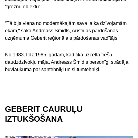
“greznu objektu“.
“Tā bija viena no modernākajām sava laika dzīvojamām
ēkām,“ saka Andreass Šmidls, Austrijas pārdošanas
uzņēmuma Geberit reģionālais pārdošanas vadītājs.
No 1983. līdz 1985. gadam, kad tika uzcelta trešā
daudzdzīvokļu māja, Andreass Šmidls personīgi strādāja
būvlaukumā par santehniķi un siltumtehniķi.
GEBERIT CAURUĻU
IZTUKŠOŠANA