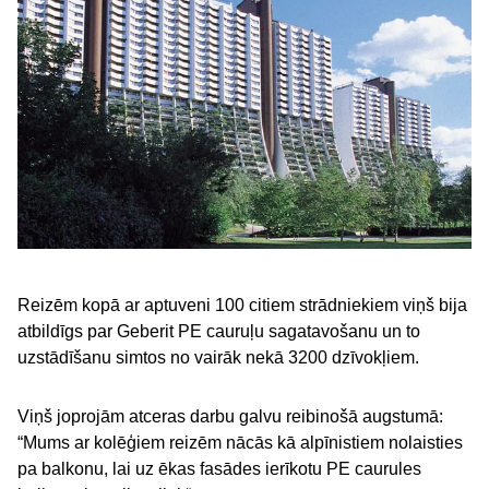
Reizēm kopā ar aptuveni 100 citiem strādniekiem viņš bija
atbildīgs par Geberit PE cauruļu sagatavošanu un to
uzstādīšanu simtos no vairāk nekā 3200 dzīvokļiem.
Viņš joprojām atceras darbu galvu reibinošā augstumā:
“Mums ar kolēģiem reizēm nācās kā alpīnistiem nolaisties
pa balkonu, lai uz ēkas fasādes ierīkotu PE caurules