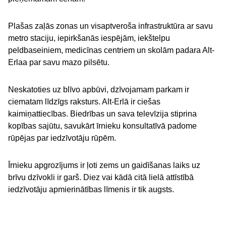
Plašas zaļās zonas un visaptveroša infrastruktūra ar savu
metro staciju, iepirkšanās iespējām, iekštelpu
peldbaseiniem, medicīnas centriem un skolām padara Alt-
Erlaa par savu mazo pilsētu.
Neskatoties uz blīvo apbūvi, dzīvojamam parkam ir
ciematam līdzīgs raksturs. Alt-Erlā ir ciešas
kaimiņattiecības. Biedrības un sava televīzija stiprina
kopības sajūtu, savukārt īrnieku konsultatīvā padome
rūpējas par iedzīvotāju rūpēm.
Īrnieku apgrozījums ir ļoti zems un gaidīšanas laiks uz
brīvu dzīvokli ir garš. Diez vai kādā citā lielā attīstībā
iedzīvotāju apmierinātības līmenis ir tik augsts.