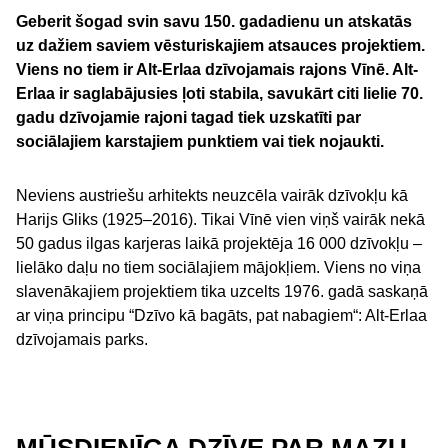
Geberit šogad svin savu 150. gadadienu un atskatās
uz dažiem saviem vēsturiskajiem atsauces projektiem.
Viens no tiem ir Alt-Erlaa dzīvojamais rajons Vīnē. Alt-
Erlaa ir saglabājusies ļoti stabila, savukārt citi lielie 70.
gadu dzīvojamie rajoni tagad tiek uzskatīti par
sociālajiem karstajiem punktiem vai tiek nojaukti.
Neviens austriešu arhitekts neuzcēla vairāk dzīvokļu kā
Harijs Gliks (1925–2016). Tikai Vīnē vien viņš vairāk nekā
50 gadus ilgas karjeras laikā projektēja 16 000 dzīvokļu –
lielāko daļu no tiem sociālajiem mājokļiem. Viens no viņa
slavenākajiem projektiem tika uzcelts 1976. gadā saskaņā
ar viņa principu “Dzīvo kā bagāts, pat nabagiem“: Alt-Erlaa
dzīvojamais parks.