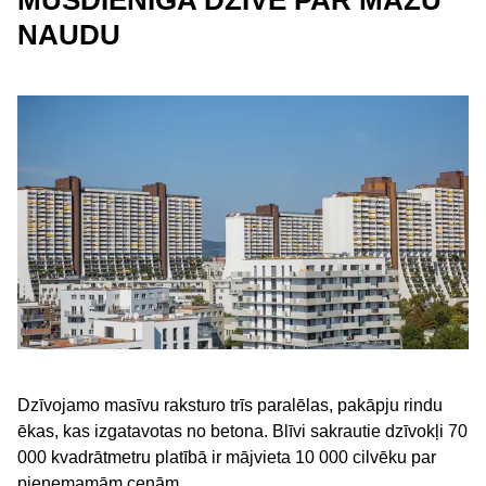
MŪSDIENĪGA DZĪVE PAR MAZU
NAUDU
Dzīvojamo masīvu raksturo trīs paralēlas, pakāpju rindu
ēkas, kas izgatavotas no betona. Blīvi sakrautie dzīvokļi 70
000 kvadrātmetru platībā ir mājvieta 10 000 cilvēku par
pieņemamām cenām.