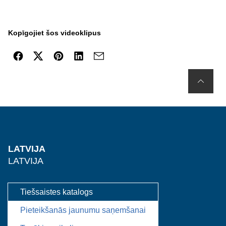
Kopīgojiet šos videoklipus
LATVIJA
LATVIJA
Tiešsaistes katalogs
Pieteikšanās jaunumu saņemšanai