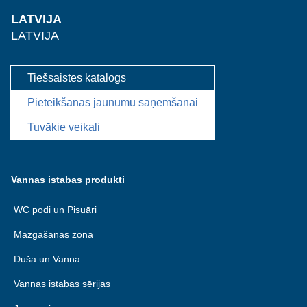
LATVIJA
LATVIJA
Tiešsaistes katalogs
Pieteikšanās jaunumu saņemšanai
Tuvākie veikali
Vannas istabas produkti
WC podi un Pisuāri
Mazgāšanas zona
Duša un Vanna
Vannas istabas sērijas