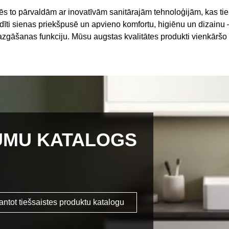
 Mēs to pārvaldām ar inovatīvām sanitārajām tehnoloģijām, kas ti
ādīti sienas priekšpusē un apvieno komfortu, higiēnu un dizain
gāšanas funkciju. Mūsu augstas kvalitātes produkti vienkāršo p
UMU KATALOGS
antot tiešsaistes produktu katalogu