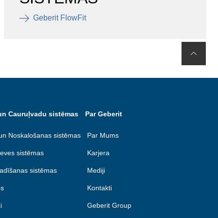
Geberit FlowFit
un Cauruļvadu sistēmas
Par Geberit
un Noskalošanas sistēmas
Par Mums
eves sistēmas
Karjera
adīšanas sistēmas
Mediji
s
Kontakti
i
Geberit Group