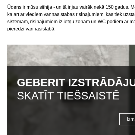
Ūdens ir mūsu stihija - un tā ir jau vairāk nekā 150 gadus.
kā arī ar viediem vannasistabas risinājumiem, kas tiek uzst
sistēmām, risinājumiem izlietņu zonām un WC podiem ar maz
pieredzi vannasistabā.
GEBERIT IZSTRĀDĀJ
SKATĪT TIEŠSAISTĒ
Izm