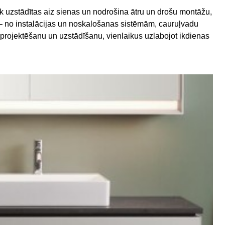
ek uzstādītas aiz sienas un nodrošina ātru un drošu montāžu,
u – no instalācijas un noskalošanas sistēmām, cauruļvadu
rojektēšanu un uzstādīšanu, vienlaikus uzlabojot ikdienas