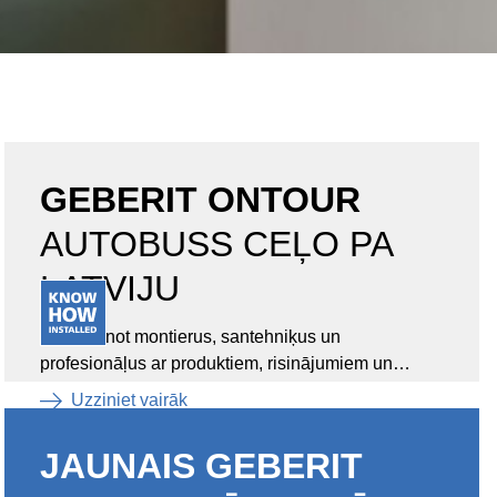
GEBERIT ONTOUR
AUTOBUSS CEĻO PA
LATVIJU
iepazīstinot montierus, santehniķus un
profesionāļus ar produktiem, risinājumiem un
jaunumiem.
Uzziniet vairāk
JAUNAIS GEBERIT