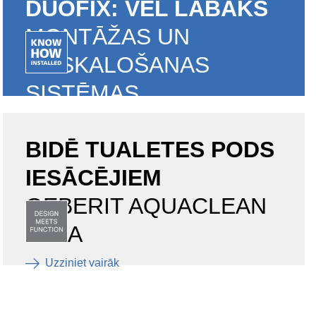
DUOFIX: VĒL LABĀKS
MONTĀŽAS UN
NOSKALOŠANAS
SISTĒMAS
Atklājiet mūsu sistēmas
BIDĒ TUALETES PODS
IESĀCĒJIEM
GEBERIT AQUACLEAN
ALBA
Uzziniet vairāk