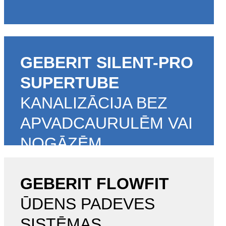
GEBERIT SILENT-PRO
SUPERTUBE
KANALIZĀCIJA BEZ
APVADCAURULĒM VAI
NOGĀZĒM
Geberit Silent-Pro SuperTube
GEBERIT FLOWFIT
ŪDENS PADEVES
SISTĒMAS