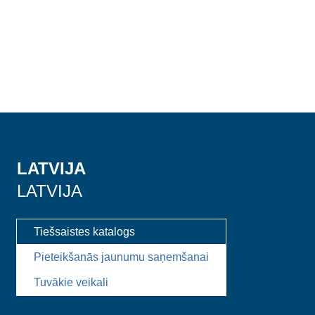
LATVIJA
LATVIJA
Tiešsaistes katalogs
Pieteikšanās jaunumu saņemšanai
Tuvākie veikali