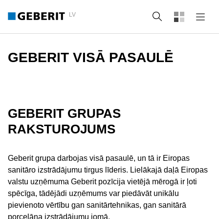
LV
Meklēt
GEBERIT VISĀ PASAULĒ
GEBERIT GRUPAS
RAKSTUROJUMS
Geberit grupa darbojas visā pasaulē, un tā ir Eiropas
sanitāro izstrādājumu tirgus līderis. Lielākajā daļā Eiropas
valstu uzņēmuma Geberit pozīcija vietējā mērogā ir ļoti
spēcīga, tādējādi uzņēmums var piedāvāt unikālu
pievienoto vērtību gan sanitārtehnikas, gan sanitārā
porcelāna izstrādājumu jomā.