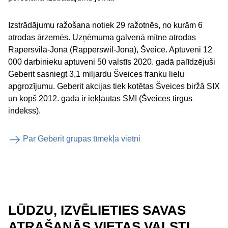
Izstrādājumu ražošana notiek 29 ražotnēs, no kurām 6
atrodas ārzemēs. Uzņēmuma galvenā mītne atrodas
Rapersvilā-Jonā (Rapperswil-Jona), Šveicē. Aptuveni 12
000 darbinieku aptuveni 50 valstīs 2020. gadā palīdzējuši
Geberit sasniegt 3,1 miljardu Šveices franku lielu
apgrozījumu. Geberit akcijas tiek kotētas Šveices biržā SIX
un kopš 2012. gada ir iekļautas SMI (Šveices tirgus
indekss).
Par Geberit grupas tīmekļa vietni
LŪDZU, IZVĒLIETIES SAVAS
ATRAŠANĀS VIETAS VALSTI