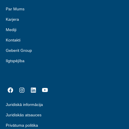
Svazilenda
Par Mums
Serbija
Tanzānija
Karjera
Slovākija
Togo
Mediji
Slovēnija
Tunisija
Kontakti
Somija
Uganda
Geberit Group
Spānija
Zambija
Ilgtspējība
Šveice
DE
FR
IT
Zimbabve
Turcija
Ukraina
Ungārija
Juridiskā informācija
Vācija
Juridiskās atsauces
Zviedrija
Privātuma politika