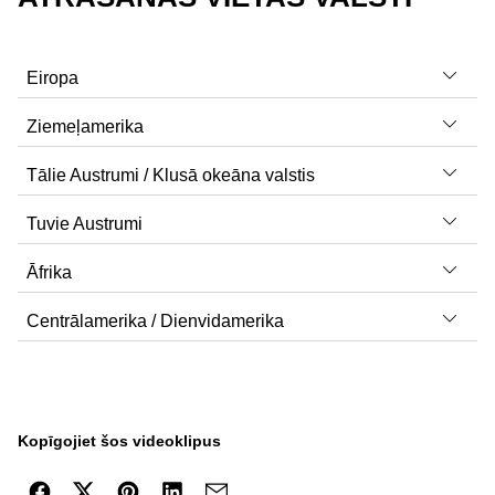
Eiropa
Ziemeļamerika
Tālie Austrumi / Klusā okeāna valstis
ASV
Tuvie Austrumi
Albānija
Kanāda
Austrālija
Āfrika
Apvienotā Karaliste
Meksika
Bruneja
Apvienotie Arābu Emirāti
Centrālamerika / Dienvidamerika
Austrija
Dienvidkoreja
Bahreina
Alžīrija
Azerbaidžāna
Filipīnas
Džordana
Angola
Baltkrievija
Honkonga
Gabona
Atkalapvienošanās
Kopīgojiet šos videoklipus
Beļģija
NL
BE
Indija
Irāka
Bosvana