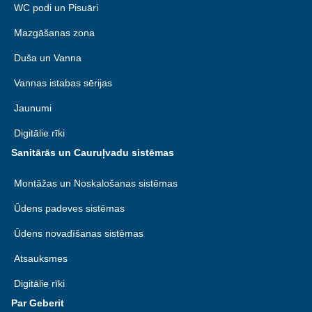
Taivāna
WC podi un Pisuāri
Madagaskara
Krievija
Mazgāšanas zona
Taizeme
Malāvija
Latvija
Duša un Vanna
Vjetnama
Maldīvija
Vannas istabas sērijas
Lietuva
Maroka
Jaunumi
Luksemburga
Maurīcija
Digitālie rīki
Maķedonija
Mozambika
Sanitārās un Cauruļvadu sistēmas
Melnkalne
Namībija
Montāžas un Noskalošanas sistēmas
Nīderlande
Nigērija
Ūdens padeves sistēmas
Norvēģija
Ūdens novadīšanas sistēmas
Ruanda
Polija
Atsauksmes
Seišelu salas
Portugāle
Digitālie rīki
Senegāla
Par Geberit
Rumānija