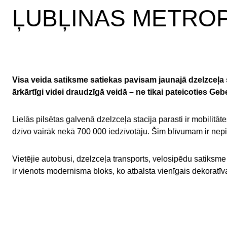
ĻUBĻINAS METROP
Visa veida satiksme satiekas pavisam jaunajā dzelzceļa st
ārkārtīgi videi draudzīgā veidā – ne tikai pateicoties Geb
Lielās pilsētas galvenā dzelzceļa stacija parasti ir mobilitāt
dzīvo vairāk nekā 700 000 iedzīvotāju. Šim blīvumam ir nepi
Vietējie autobusi, dzelzceļa transports, velosipēdu satiksme u
ir vienots modernisma bloks, ko atbalsta vienīgais dekoratī