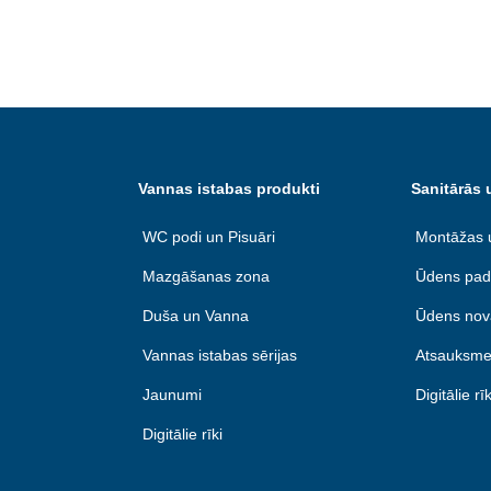
Vannas istabas produkti
Sanitārās 
WC podi un Pisuāri
Montāžas 
Mazgāšanas zona
Ūdens pad
Duša un Vanna
Ūdens nov
Vannas istabas sērijas
Atsauksme
Jaunumi
Digitālie rīk
Digitālie rīki