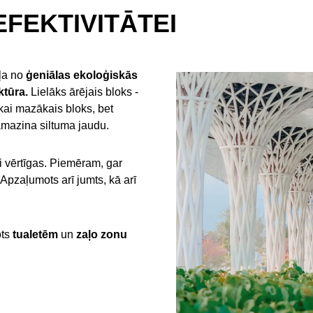
FEKTIVITĀTEI
aļa no
ģeniālas ekoloģiskās
ktūra.
Lielāks ārējais bloks -
kai mazākais bloks, bet
samazina siltuma jaudu.
i vērtīgas. Piemēram, gar
 Apzaļumots arī jumts, kā arī
ots
tualetēm
un
zaļo zonu