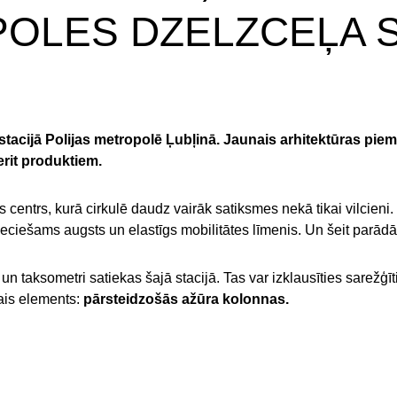
OLES DZELZCEĻA S
acijā Polijas metropolē Ļubļinā. Jaunais arhitektūras piemine
erit produktiem.
es centrs, kurā cirkulē daudz vairāk satiksmes nekā tikai vilcieni.
eciešams augsts un elastīgs mobilitātes līmenis. Un šeit parādā
n taksometri satiekas šajā stacijā. Tas var izklausīties sarežģīti
vais elements:
pārsteidzošās ažūra kolonnas.