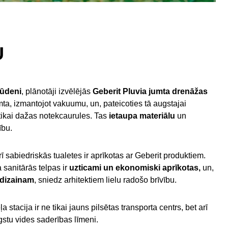
U
 ūdeni
, plānotāji izvēlējās
Geberit Pluvia jumta drenāžas
ta, izmantojot vakuumu, un, pateicoties tā augstajai
 tikai dažas notekcaurules. Tas
ietaupa materiālu
un
ību.
ī sabiedriskās tualetes ir aprīkotas ar Geberit produktiem.
 sanitārās telpas ir
uzticami un ekonomiski aprīkotas,
un,
 dizainam
, sniedz arhitektiem lielu radošo brīvību.
stacija ir ne tikai jauns pilsētas transporta centrs, bet arī
gstu vides saderības līmeni.