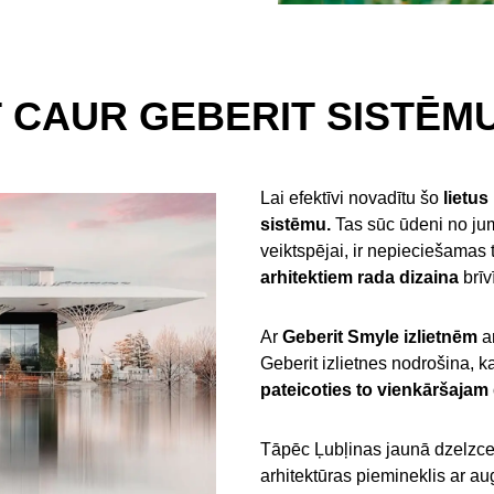
T CAUR GEBERIT SISTĒM
Lai efektīvi novadītu šo
lietus
sistēmu.
Tas sūc ūdeni no jum
veiktspējai, ir nepieciešamas
arhitektiem rada dizaina
brīv
Ar
Geberit Smyle izlietnēm
ar
Geberit izlietnes nodrošina, ka
pateicoties to vienkāršajam
Tāpēc Ļubļinas jaunā dzelzceļa 
arhitektūras piemineklis ar au