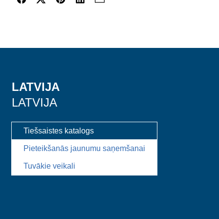
LATVIJA
LATVIJA
Tiešsaistes katalogs
Pieteikšanās jaunumu saņemšanai
Tuvākie veikali