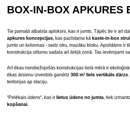
BOX-IN-BOX APKURES E
Tie pamatā atbalsta aploksni, kas ir jumts. Tāpēc tie ir arī d
apkures koncepcijas,
kas pazīstama kā
kaste-in-box stru
jumts un kolonnas - sedz otru, mazāku bloku. Apsildāms ir ti
konstrukcija siltumu sadala arī ārējā zonā. Tas ievērojami 
Arī ēkas norobežojošās konstrukcijas lielā mērā ir ekoloģisk
ēkas ārsienu izveidots gandrīz
300 m² liels vertikāls dārzs
.
teritorijas ap staciju.
“Pelēkais ūdens“, kas ir
lietus ūdens no jumta
, tiek izmant
kopšanai.