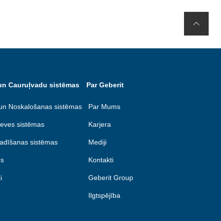
un Cauruļvadu sistēmas
Par Geberit
un Noskalošanas sistēmas
Par Mums
eves sistēmas
Karjera
adīšanas sistēmas
Mediji
s
Kontakti
i
Geberit Group
Ilgtspējība