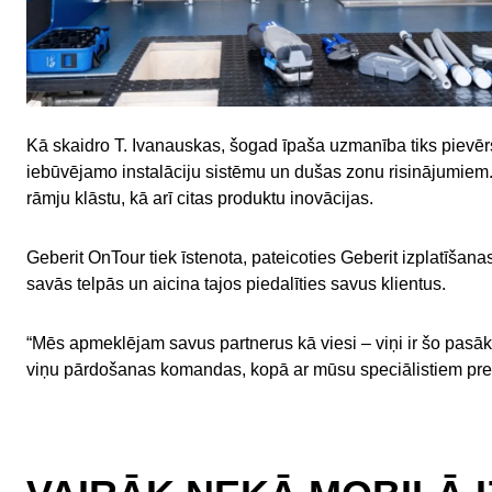
Kā skaidro T. Ivanauskas, šogad īpaša uzmanība tiks pievērs
iebūvējamo instalāciju sistēmu un dušas zonu risinājumiem
rāmju klāstu, kā arī citas produktu inovācijas.
Geberit OnTour tiek īstenota, pateicoties Geberit izplatīšan
savās telpās un aicina tajos piedalīties savus klientus.
“Mēs apmeklējam savus partnerus kā viesi – viņi ir šo pasā
viņu pārdošanas komandas, kopā ar mūsu speciālistiem preze