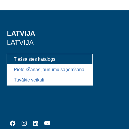
LATVIJA
LATVIJA
Tiešsaistes katalogs
Pieteikšanās jaunumu saņemšanai
Tuvākie veikali