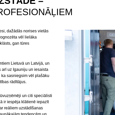
ZSTĀDE –
PROFESIONĀĻIEM
esi, dažādās norises vietās
rognozēta vēl lielāka
klāsts, gan tūres
ntiem Lietuvā un Latvijā, un
arī uz Igauniju un iesaista
m, ka sasniegsim vēl plašāku
ības rādītājus.
ūvuzņēmēji un citi speciālisti
ā ir iespēja klātienē iepazīt
par reāliem uzstādīšanas
zi jaunākajām tendencēm un