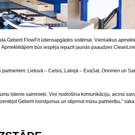
ta Geberit FlowFit ūdensapgādes sistēmai. Vienlaikus apmeklētā
. Apmeklētājiem būs iespēja iepazīt jaunās paaudzes CleanLine
as partneriem: Lietuvā – Celsis, Latvijā – EvaSat, Onninen un Sa
kumu īstenie saimnieki. Viņi nodrošina komunikāciju, aicina sa
ntējot Geberit risinājumus un stiprinot mūsu partnerību,” saka