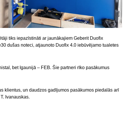
ji tiks iepazīstināti ar jaunākajiem Geberit Duofix
30 dušas noteci, atjaunoto Duofix 4.0 iebūvējamo tualetes
nistal, bet Igaunijā – FEB. Šie partneri rīko pasākumus
vus klientus, un daudzos gadījumos pasākumos piedalās arī
 T. Ivanauskas.