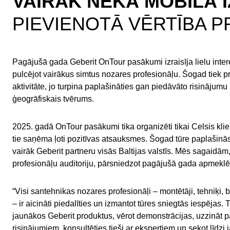
VAIRĀK NEKĀ MOBILĀ I
PIEVIENOTĀ VĒRTĪBA 
Pagājušā gada Geberit OnTour pasākumi izraisīja lielu inter
pulcējot vairākus simtus nozares profesionāļu. Šogad tiek p
aktivitāte, jo turpina paplašināties gan piedāvāto risinājumu 
ģeogrāfiskais tvērums.
2025. gadā OnTour pasākumi tika organizēti tikai Celsis klie
tie saņēma ļoti pozitīvas atsauksmes. Šogad tūre paplašinās 
vairāk Geberit partneru visās Baltijas valstīs. Mēs sagaidā
profesionāļu auditoriju, pārsniedzot pagājušā gada apmeklēt
“Visi santehnikas nozares profesionāļi – montētāji, tehniķi, b
– ir aicināti piedalīties un izmantot tūres sniegtās iespējas. T
jaunākos Geberit produktus, vērot demonstrācijas, uzzināt 
risinājumiem, konsultēties tieši ar ekspertiem un sekot līd