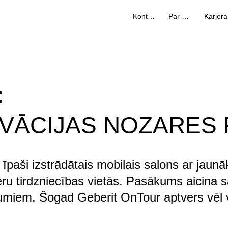
Kontakti
Par mums
Karjera
:
OVĀCIJAS NOZARES
ā īpaši izstrādātais mobilais salons ar jau
neru tirdzniecības vietās. Pasākums aicina
jumiem. Šogad Geberit OnTour aptvers vēl va