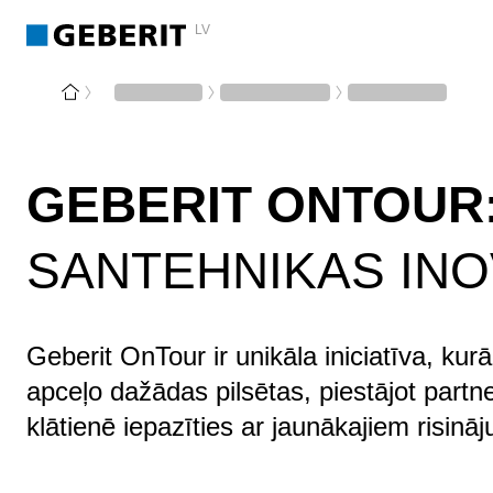
LV
GEBERIT ONTOUR
SANTEHNIKAS IN
Geberit OnTour ir unikāla iniciatīva, kur
apceļo dažādas pilsētas, piestājot part
klātienē iepazīties ar jaunākajiem risinā