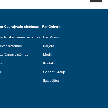
un Cauruļvadu sistēmas
Par Geberit
un Noskalošanas sistēmas
Par Mums
eves sistēmas
Karjera
adīšanas sistēmas
Mediji
s
Kontakti
i
Geberit Group
Ilgtspējība