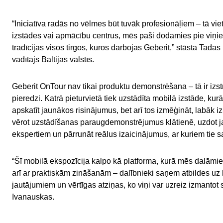
“Iniciatīva radās no vēlmes būt tuvāk profesionāļiem – tā vie
izstādes vai apmācību centrus, mēs paši dodamies pie viņie
tradīcijas visos tirgos, kuros darbojas Geberit,” stāsta Tada
vadītājs Baltijas valstīs.
Geberit OnTour nav tikai produktu demonstrēšana – tā ir izstr
pieredzi. Katrā pieturvietā tiek uzstādīta mobilā izstāde, kurā
apskatīt jaunākos risinājumus, bet arī tos izmēģināt, labāk iz
vērot uzstādīšanas paraugdemonstrējumus klātienē, uzdot ja
ekspertiem un pārrunāt reālus izaicinājumus, ar kuriem tie 
“Šī mobilā ekspozīcija kalpo kā platforma, kurā mēs dalāmies 
arī ar praktiskām zināšanām – dalībnieki saņem atbildes uz
jautājumiem un vērtīgas atziņas, ko viņi var uzreiz izmantot 
Ivanauskas.