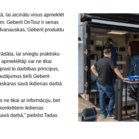
tā, lai aicinātu viņus apmeklēt
m. Geberit OnTour ir senas
s Ivanauskas, Geberit produktu
ādāta, lai sniegtu praktisku
 apmeklētāji var ne tikai
prast to darbības principus,
utājumus tieši Geberit
saskaras savā ikdienas darbā.
ne tikai ar informāciju, bet
 konkrētiem ikdienas
savā darbā,” piebilst Tadas