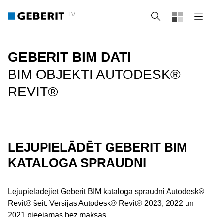
LV
Meklēt
GEBERIT BIM DATI
BIM OBJEKTI AUTODESK®
REVIT®
LEJUPIELĀDĒT GEBERIT BIM
KATALOGA SPRAUDNI
Lejupielādējiet Geberit BIM kataloga spraudni Autodesk®
Revit® šeit. Versijas Autodesk® Revit® 2023, 2022 un
2021 pieejamas bez maksas.