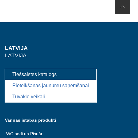
LATVIJA
LATVIJA
Tiešsaistes katalogs
Pieteikšanās jaunumu saņemšanai
Tuvākie veikali
Vannas istabas produkti
WC podi un Pisuāri