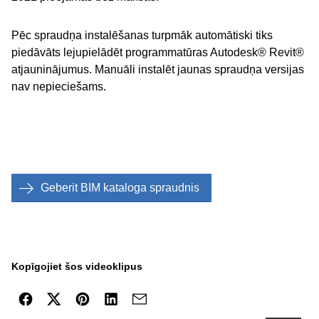
Pēc spraudņa instalēšanas turpmāk automātiski tiks
piedāvāts lejupielādēt programmatūras Autodesk® Revit®
atjauninājumus. Manuāli instalēt jaunas spraudņa versijas
nav nepieciešams.
Geberit BIM kataloga spraudnis
Kopīgojiet šos videoklipus