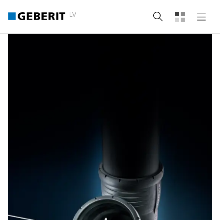
LV
Meklēt