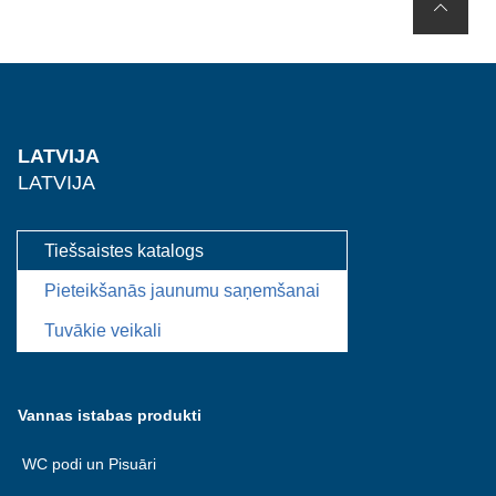
LATVIJA
LATVIJA
Tiešsaistes katalogs
Pieteikšanās jaunumu saņemšanai
Tuvākie veikali
Vannas istabas produkti
WC podi un Pisuāri