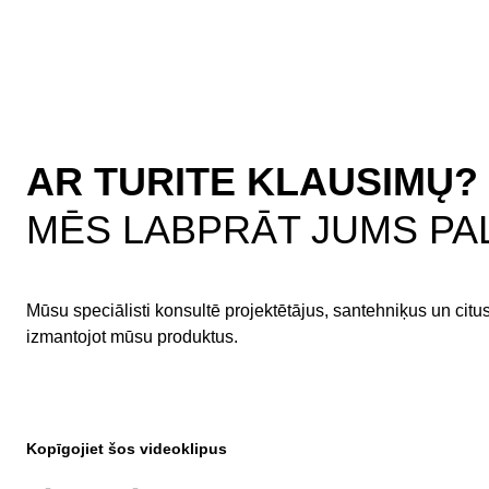
AR TURITE KLAUSIMŲ?
MĒS LABPRĀT JUMS PAL
Mūsu speciālisti konsultē projektētājus, santehniķus un citu
izmantojot mūsu produktus.
Kopīgojiet šos videoklipus