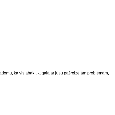
 padomu, kā vislabāk tikt galā ar jūsu pašreizējām problēmām,