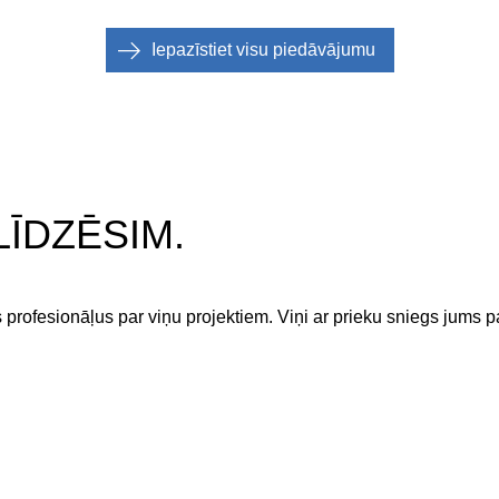
Iepazīstiet visu piedāvājumu
ĪDZĒSIM.
s profesionāļus par viņu projektiem. Viņi ar prieku sniegs jums