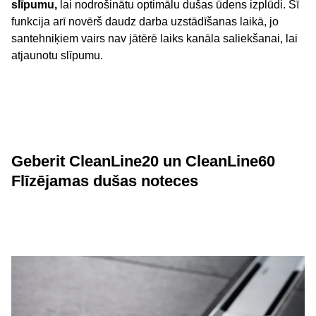
slīpumu,
lai nodrošinātu optimālu dušas ūdens izplūdi. Šī
funkcija arī novērš daudz darba uzstādīšanas laikā, jo
santehniķiem vairs nav jātērē laiks kanāla saliekšanai, lai
atjaunotu slīpumu.
Geberit CleanLine20 un CleanLine60
Flīzējamas dušas noteces