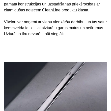
pamata konstrukcijas un uzstādīšanas priekšrocības ar
citām dušas notecēm CleanLine produktu klāstā.
Vāciņu var noņemt ar vienu vienkāršu darbību, un tas satur
ķemmveida ielikti, lai aizturētu garus matus un netīrumus.
Uzturēt to tīru nevarētu būt vieglāk.