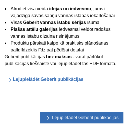
Atrodiet visa veida
idejas un iedvesmu,
jums ir
vajadzīga savas sapņu vannas istabas iekārtošanai
Visas
Geberit vannas istabu sērijas
īsumā
Plašas attēlu galerijas
iedvesmai veidot radošus
vannas istabu dizaina risinājumus
Produktu pārskati kalpo kā praktisks plānošanas
palīglīdzeklis līdz pat pēdējai detaļai
Geberit publikācijas
bez maksas
- varat pārlūkot
publikācijas tiešsaistē vai lejupielādēt tās PDF formātā.
Lejupielādēt Geberit publikācijas
Lejupielādēt Geberit publikācijas