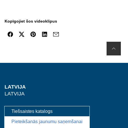
Kopīgojiet šos videoklipus
LATVIJA
LATVIJA
Tiešsaistes katalogs
Pieteikšanās jaunumu saņemšanai