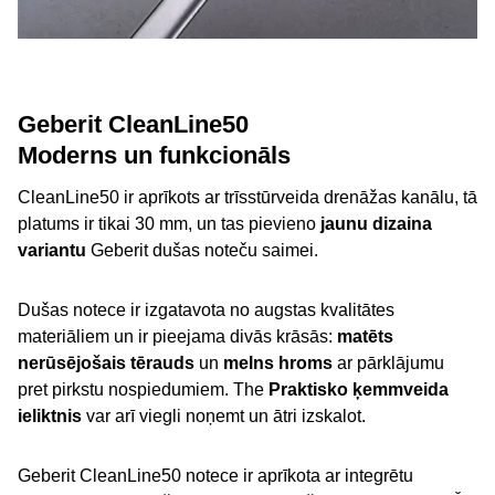
Geberit CleanLine50
Moderns un funkcionāls
CleanLine50 ir aprīkots ar trīsstūrveida drenāžas kanālu, tā
platums ir tikai 30 mm, un tas pievieno
jaunu dizaina
variantu
Geberit dušas noteču saimei.
Dušas notece ir izgatavota no augstas kvalitātes
materiāliem un ir pieejama divās krāsās:
matēts
nerūsējošais tērauds
un
melns hroms
ar pārklājumu
pret pirkstu nospiedumiem. The
Praktisko ķemmveida
ieliktnis
var arī viegli noņemt un ātri izskalot.
Geberit CleanLine50 notece ir aprīkota ar integrētu