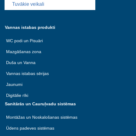
Tuvākie veikali
Vannas istabas produkti
WC podi un Pisuāri
Mazgāšanas zona
Duša un Vanna
Vannas istabas sērijas
Jaunumi
Digitālie rīki
Sanitārās un Cauruļvadu sistēmas
Montāžas un Noskalošanas sistēmas
Ūdens padeves sistēmas