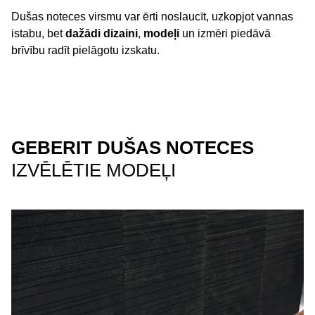
Dušas noteces virsmu var ērti noslaucīt, uzkopjot vannas
istabu, bet
dažādi dizaini
,
modeļi
un izmēri piedāvā
brīvību radīt pielāgotu izskatu.
GEBERIT DUŠAS NOTECES
IZVĒLĒTIE MODEĻI