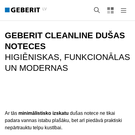
LV
Meklēt
GEBERIT CLEANLINE DUŠAS
NOTECES
HIGIĒNISKAS, FUNKCIONĀLAS
UN MODERNAS
Ar tās
minimālistisko izskatu
dušas notece ne tikai
padara vannas istabu plašāku, bet arī piedāvā praktiski
nepārtrauktu telpu kustībai.