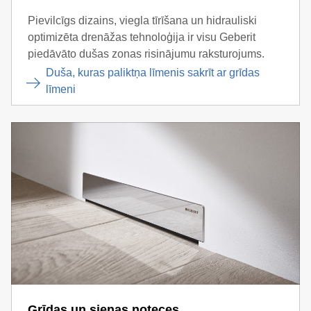
Pievilcīgs dizains, viegla tīrīšana un hidrauliski
optimizēta drenāžas tehnoloģija ir visu Geberit
piedāvāto dušas zonas risinājumu raksturojums.
Duša, kuras paliktņa līmenis sakrīt ar grīdas
līmeni
Grīdas un sienas noteces