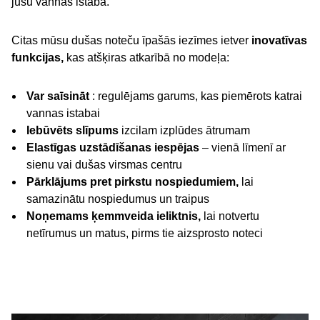
jūsu vannas istabā.
Citas mūsu dušas noteču īpašās iezīmes ietver
inovatīvas
funkcijas,
kas atšķiras atkarībā no modeļa:
Var saīsināt
: regulējams garums, kas piemērots katrai
vannas istabai
Iebūvēts slīpums
izcilam izplūdes ātrumam
Elastīgas uzstādīšanas iespējas
– vienā līmenī ar
sienu vai dušas virsmas centru
Pārklājums pret pirkstu nospiedumiem,
lai
samazinātu nospiedumus un traipus
Noņemams ķemmveida ieliktnis,
lai notvertu
netīrumus un matus, pirms tie aizsprosto noteci