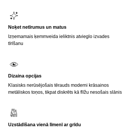
Noķet netīrumus un matus
Izņemamais ķemmveida ieliktnis atvieglo izvades
tīrīšanu
Dizaina opcijas
Klasisks nerūsējošais tērauds moderni krāsainos
metāliskos toņos, tikpat diskrēts kā flīžu nesošais slānis
Uzstādīšana vienā līmenī ar grīdu