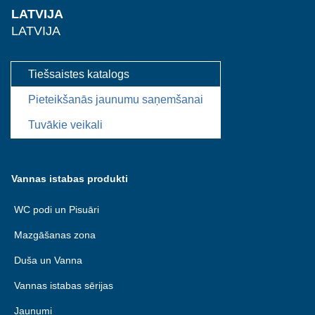
LATVIJA
LATVIJA
Tiešsaistes katalogs
Pieteikšanās jaunumu saņemšanai
Tuvākie veikali
Vannas istabas produkti
WC podi un Pisuāri
Mazgāšanas zona
Duša un Vanna
Vannas istabas sērijas
Jaunumi