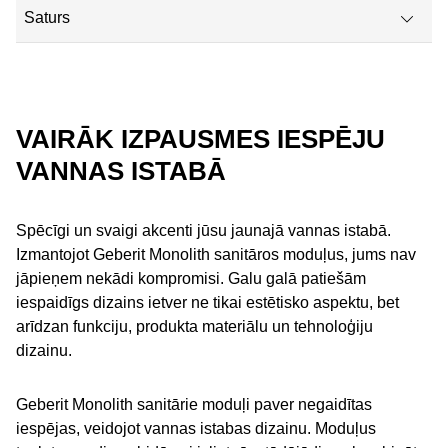
Saturs
Vairāk izpausmes iespēju vannas istabā
Plusi jūsu vannas istabā
VAIRĀK IZPAUSMES IESPĒJU
VANNAS ISTABĀ
Geberit Monolith Plus
Geberit Monolith sanitary module for bidet
Spēcīgi un svaigi akcenti jūsu jaunajā vannas istabā.
Video
Izmantojot Geberit Monolith sanitāros moduļus, jums nav
jāpieņem nekādi kompromisi. Galu galā patiešām
GEBERIT Monolith
iespaidīgs dizains ietver ne tikai estētisko aspektu, bet
arīdzan funkciju, produkta materiālu un tehnoloģiju
dizainu.
Geberit Monolith sanitārie moduļi paver negaidītas
iespējas, veidojot vannas istabas dizainu. Moduļus