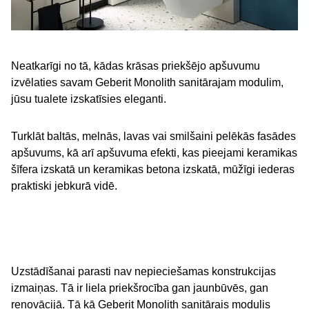
Neatkarīgi no tā, kādas krāsas priekšējo apšuvumu
izvēlaties savam Geberit Monolith sanitārajam modulim,
jūsu tualete izskatīsies eleganti.
Turklāt baltās, melnās, lavas vai smilšaini pelēkās fasādes
apšuvums, kā arī apšuvuma efekti, kas pieejami keramikas
šīfera izskatā un keramikas betona izskatā, mūžīgi iederas
praktiski jebkurā vidē.
Uzstādīšanai parasti nav nepieciešamas konstrukcijas
izmaiņas. Tā ir liela priekšrocība gan jaunbūvēs, gan
renovācijā. Tā kā Geberit Monolith sanitārais modulis