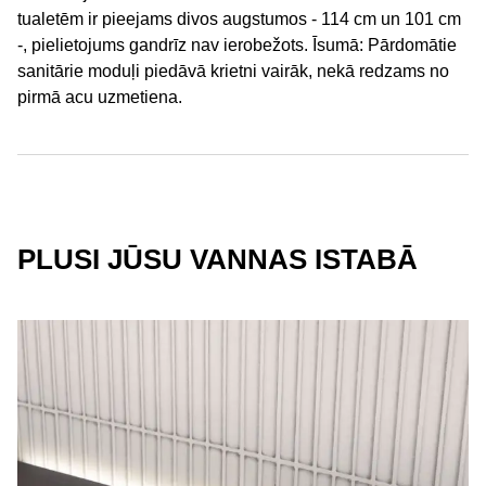
tualetēm ir pieejams divos augstumos - 114 cm un 101 cm
-, pielietojums gandrīz nav ierobežots. Īsumā: Pārdomātie
sanitārie moduļi piedāvā krietni vairāk, nekā redzams no
pirmā acu uzmetiena.
PLUSI JŪSU VANNAS ISTABĀ