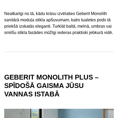
Neatkarīgi no tā, kādu krāsu izvēlaties Geberit Monolith
sanitārā moduļa stikla apšuvumam, katrs tualetes pods tā
priekšā izskatās eleganti. Turklāt baltā, melnā, umbras vai
smilšu stikla fasādes mūžīgi iederas praktiski jebkurā vidē.
GEBERIT MONOLITH PLUS –
SPĪDOŠĀ GAISMA JŪSU
VANNAS ISTABĀ