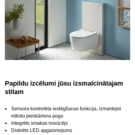
Papildu izcēlumi jūsu izsmalcinātajam
stilam
Sensora kontrolēta ieslēgšanas funkcija, izmantojot
mīkstu pieskāriena pogu
Integrēts smakas nosūcējs
Diskrēts LED apgaismojums