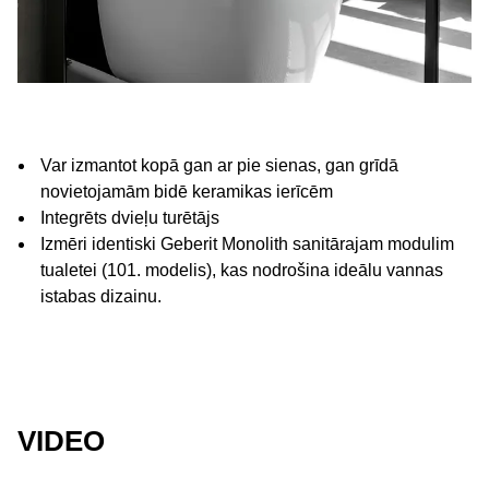
Var izmantot kopā gan ar pie sienas, gan grīdā
novietojamām bidē keramikas ierīcēm
Integrēts dvieļu turētājs
Izmēri identiski Geberit Monolith sanitārajam modulim
tualetei (101. modelis), kas nodrošina ideālu vannas
istabas dizainu.
VIDEO