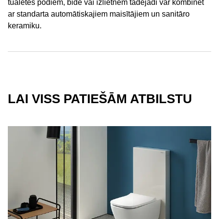
tualetes podiem, bidē vai izlietnēm tādējādi var kombinēt
ar standarta automātiskajiem maisītājiem un sanitāro
keramiku.
LAI VISS PATIEŠĀM ATBILSTU