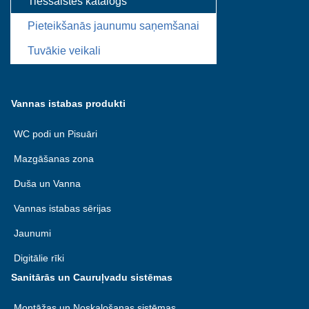
Tiešsaistes katalogs
Pieteikšanās jaunumu saņemšanai
Tuvākie veikali
Vannas istabas produkti
WC podi un Pisuāri
Mazgāšanas zona
Duša un Vanna
Vannas istabas sērijas
Jaunumi
Digitālie rīki
Sanitārās un Cauruļvadu sistēmas
Montāžas un Noskalošanas sistēmas