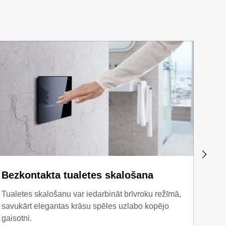
Bezkontakta tualetes skalošana
Pre
Tualetes skalošanu var iedarbināt brīvroku režīmā,
Viegl
savukārt elegantas krāsu spēles uzlabo kopējo
pirks
gaisotni.
ir ma