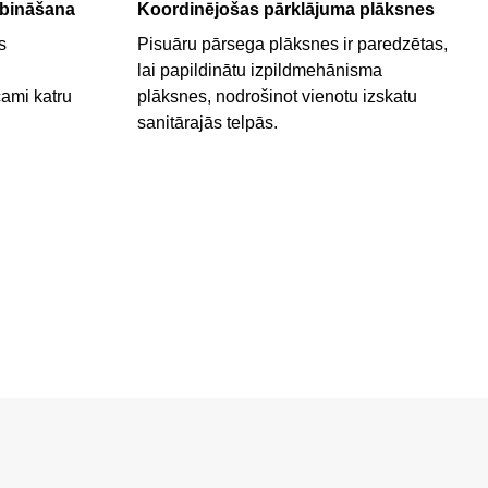
rbināšana
Koordinējošas pārklājuma plāksnes
s
Pisuāru pārsega plāksnes ir paredzētas,
lai papildinātu izpildmehānisma
cami katru
plāksnes, nodrošinot vienotu izskatu