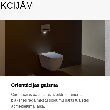
NKCIJĀM
Orientācijas gaisma
Orientācijas gaisma aiz izpildmehānisma
plāksnes rada mīkstu spīdumu nakts tualetes
apmeklējuma laikā.