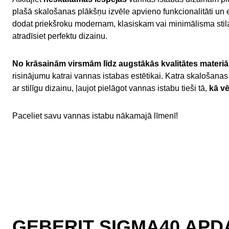
plašā skalošanas plākšņu izvēle apvieno funkcionalitāti un es
dodat priekšroku modernam, klasiskam vai minimālisma stila
atradīsiet perfektu dizainu.
No krāsainām virsmām līdz augstākās kvalitātes materiā
risinājumu katrai vannas istabas estētikai. Katra skalošana
ar stilīgu dizainu, ļaujot pielāgot vannas istabu tieši tā,
kā vē
Paceliet savu vannas istabu nākamajā līmenī!
GEBERIT SIGMA40 APD