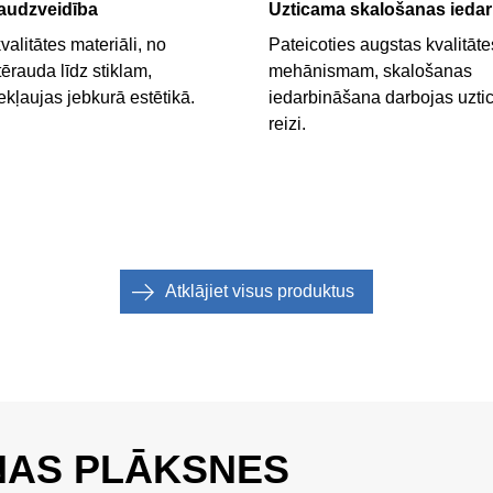
daudzveidība
Uzticama skalošanas ieda
alitātes materiāli, no
Pateicoties augstas kvalitāte
ērauda līdz stiklam,
mehānismam, skalošanas
kļaujas jebkurā estētikā.
iedarbināšana darbojas uzti
Atklājiet visus produktus
NAS PLĀKSNES