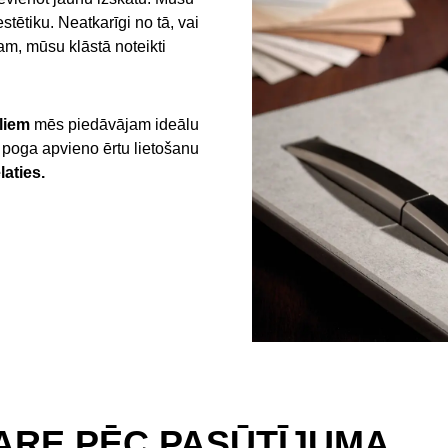
tētiku. Neatkarīgi no tā, vai
m, mūsu klāstā noteikti
liem
mēs piedāvājam ideālu
s poga apvieno ērtu lietošanu
laties.
ARE PĒC PASŪTĪJUMA