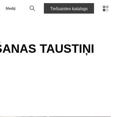
Meklēt
Mediji
Tiešsaistes katalogs
ANAS TAUSTIŅI