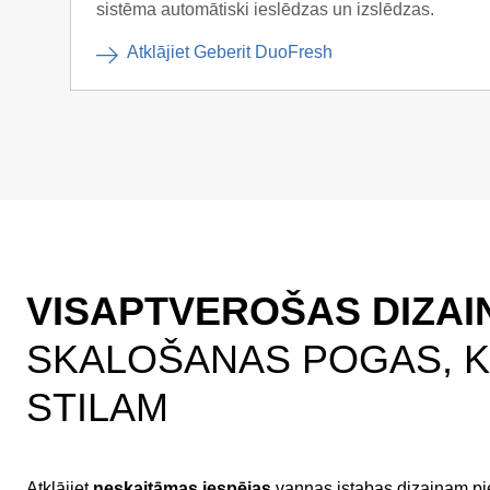
sistēma automātiski ieslēdzas un izslēdzas.
Atklājiet Geberit DuoFresh
VISAPTVEROŠAS DIZAI
SKALOŠANAS POGAS, K
STILAM
Atklājiet
neskaitāmas iespējas
vannas istabas dizainam pi