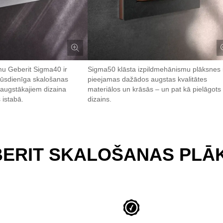
mu Geberit Sigma40 ir
Sigma50 klāsta izpildmehānismu plāksnes 
mūsdienīga skalošanas
pieejamas dažādos augstas kvalitātes
t augstākajiem dizaina
materiālos un krāsās – un pat kā pielāgots
 istabā.
dizains.
BERIT SKALOŠANAS PLĀ