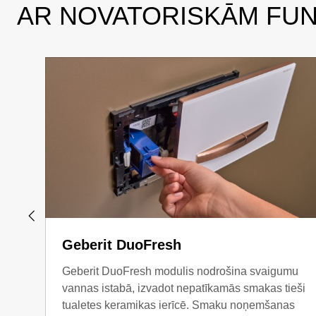
AR NOVATORISKĀM FU
Geberit DuoFresh
Geberit DuoFresh modulis nodrošina svaigumu
vannas istabā, izvadot nepatīkamās smakas tieši
tualetes keramikas ierīcē. Smaku noņemšanas