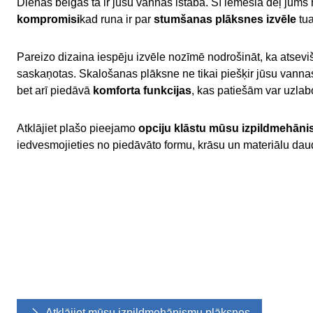
Dienas beigās tā ir jūsu vannas istaba. Šī iemesla dēļ jums 
kompromisi
kad runa ir par
stumšanas plāksnes izvēle
tu
Pareizo dizaina iespēju izvēle nozīmē nodrošināt, ka atseviš
saskaņotas. Skalošanas plāksne ne tikai piešķir jūsu vannas
bet arī piedāvā
komforta funkcijas
, kas patiešām var uzlab
Atklājiet plašo pieejamo
opciju klāstu mūsu izpildmehāni
iedvesmojieties no piedāvāto formu, krāsu un materiālu dau
Atklājiet mūsu izpildmehānismu plāksnes