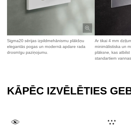
Sigma20 sērijas izpildmehānismu plākšņu
Ar tikai 4 mm dziļu
elegantās pogas un modernā apdare rada
minimālistiska un 
drosmīgu paziņojumu.
plāksne, kas atbils
standartiem vannas
KĀPĒC IZVĒLĒTIES GE