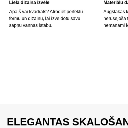
Liela dizaina izvēle
Materiālu 
Apaļš vai kvadrāts? Atrodiet perfektu
Augstākās kv
formu un dizainu, lai izveidotu savu
nerūsējošā t
sapņu vannas istabu.
nemanāmi ie
ELEGANTAS SKALOŠA