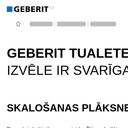
LV
GEBERIT TUALET
IZVĒLE IR SVARĪG
SKALOŠANAS PLĀKSNES