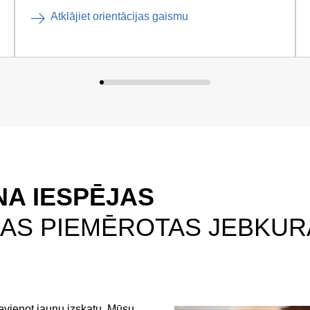
Atklājiet orientācijas gaismu
NA IESPĒJAS
AS PIEMĒROTAS JEBKUR
evienot jaunu izskatu. Mūsu