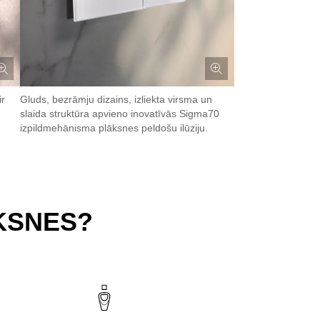
ir
Gluds, bezrāmju dizains, izliekta virsma un
slaida struktūra apvieno inovatīvās Sigma70
izpildmehānisma plāksnes peldošu ilūziju.
KSNES?