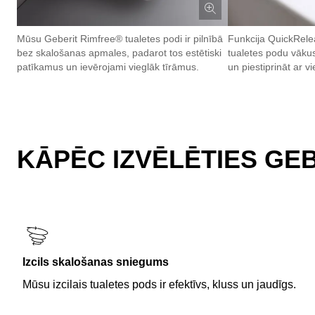
Mūsu Geberit Rimfree® tualetes podi ir pilnībā
Funkcija QuickRel
bez skalošanas apmales, padarot tos estētiski
tualetes podu vākus
patīkamus un ievērojami vieglāk tīrāmus.
un piestiprināt ar v
KĀPĒC IZVĒLĒTIES GE
Izcils skalošanas sniegums
Mūsu izcilais tualetes pods ir efektīvs, kluss un jaudīgs.