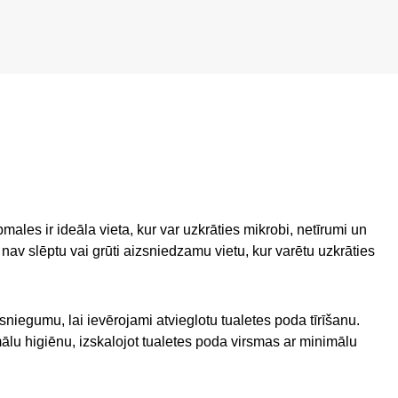
ales ir ideāla vieta, kur var uzkrāties mikrobi, netīrumi un
c nav slēptu vai grūti aizsniedzamu vietu, kur varētu uzkrāties
niegumu, lai ievērojami atvieglotu tualetes poda tīrīšanu.
lu higiēnu, izskalojot tualetes poda virsmas ar minimālu