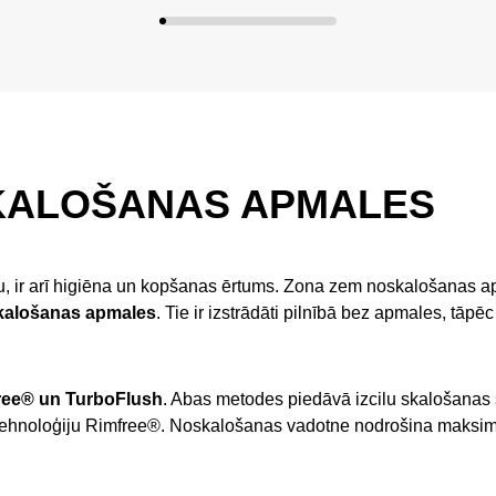
SKALOŠANAS APMALES
odu, ir arī higiēna un kopšanas ērtums. Zona zem noskalošanas apm
skalošanas apmales
. Tie ir izstrādāti pilnībā bez apmales, tāpē
free® un TurboFlush
. Abas metodes piedāvā izcilu skalošanas s
s tehnoloģiju Rimfree®. Noskalošanas vadotne nodrošina maksimā