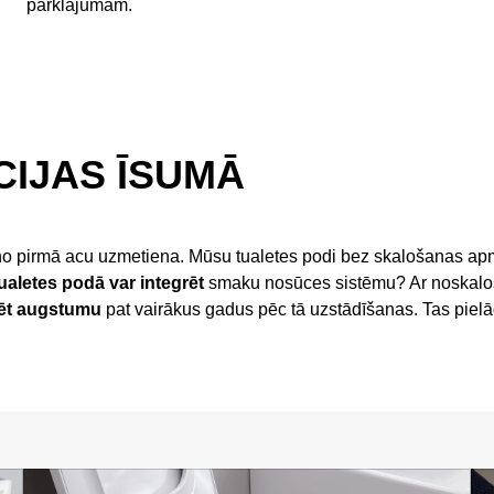
pārklājumam.
IJAS ĪSUMĀ
t no pirmā acu uzmetiena. Mūsu tualetes podi bez skalošanas ap
ualetes podā var integrēt
smaku nosūces sistēmu? Ar noskaloša
ēt augstumu
pat vairākus gadus pēc tā uzstādīšanas. Tas piel