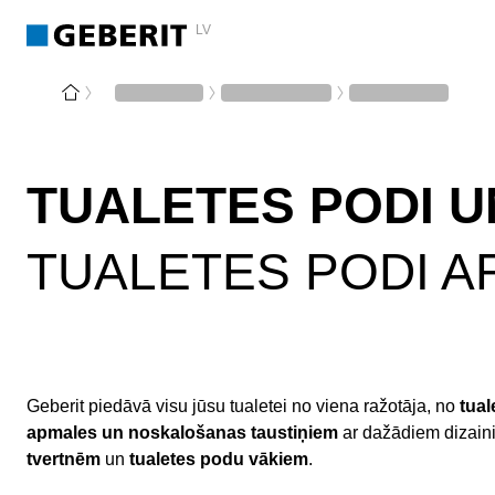
LV
TUALETES PODI U
TUALETES PODI AR
Geberit piedāvā visu jūsu tualetei no viena ražotāja, no
tua
apmales un noskalošanas taustiņiem
ar dažādiem dizain
tvertnēm
un
tualetes podu vākiem
.