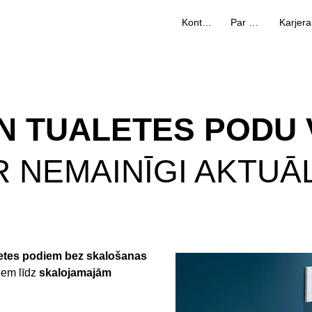
Kontakti
Par mums
Karjera
N TUALETES PODU 
 NEMAINĪGI AKTUĀ
letes podiem bez skalošanas
iem līdz
skalojamajām