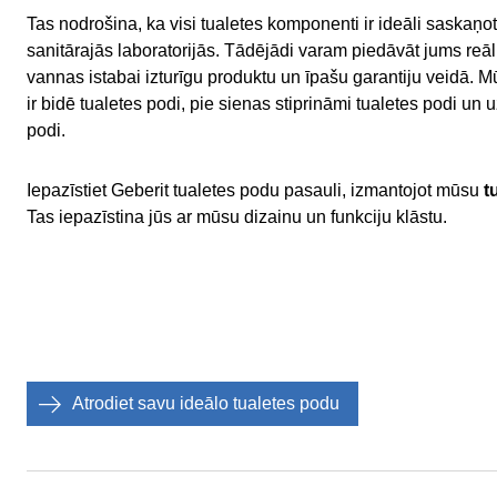
Tas nodrošina, ka visi tualetes komponenti ir ideāli saskaņo
sanitārajās laboratorijās. Tādējādi varam piedāvāt jums reāl
vannas istabai izturīgu produktu un īpašu garantiju veidā. 
ir bidē tualetes podi, pie sienas stiprināmi tualetes podi un 
podi.
Iepazīstiet Geberit tualetes podu pasauli, izmantojot mūsu
t
Tas iepazīstina jūs ar mūsu dizainu un funkciju klāstu.
Atrodiet savu ideālo tualetes podu