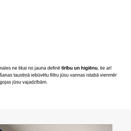
males ne tikai no jauna definē
tīrību un higiēnu
, tie arī
nas taustiņā iebūvētu filtru jūsu vannas istabā vienmēr
āgojas jūsu vajadzībām.