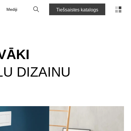
Meklēt
Mediji
Tiešsaistes katalogs
VĀKI
LU DIZAINU