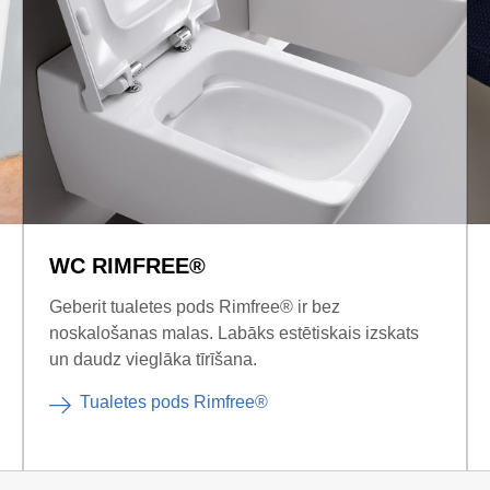
WC RIMFREE®
Geberit tualetes pods Rimfree® ir bez
noskalošanas malas. Labāks estētiskais izskats
un daudz vieglāka tīrīšana.
Tualetes pods Rimfree®