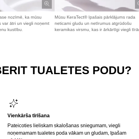
ease nozīmē, ka mūsu
Mūsu KeraTect® īpašais pārklājums rada
 var ātri un viegli noņemt
neticami gludu un netīrumus atgrūdošu
ienu kustību.
keramikas virsmu, kas ir ārkārtīgi viegli tīr
BERIT TUALETES PODU?
Vienkārša tīrīšana
Pateicoties lieliskam skalošanas sniegumam, viegli
noņemamam tualetes poda vākam un gludam, īpašam