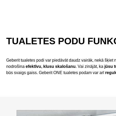
TUALETES PODU FUNKC
Geberit tualetes podi var piedāvāt daudz vairāk, nekā šķie
nodrošina
efektīvu, klusu skalošanu
. Vai zinājāt, ka
jūsu t
būs svaigs gaiss. Geberit ONE tualetes podam var arī
regul