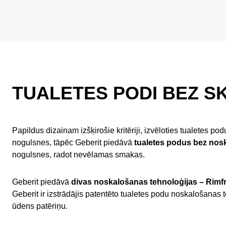
TUALETES PODI BEZ 
Papildus dizainam izšķirošie kritēriji, izvēloties tualetes p
nogulsnes, tāpēc Geberit piedāvā
tualetes podus bez no
nogulsnes, radot nevēlamas smakas.
Geberit piedāvā
divas noskalošanas tehnoloģijas – Rim
Geberit ir izstrādājis patentēto tualetes podu noskalošana
ūdens patēriņu.