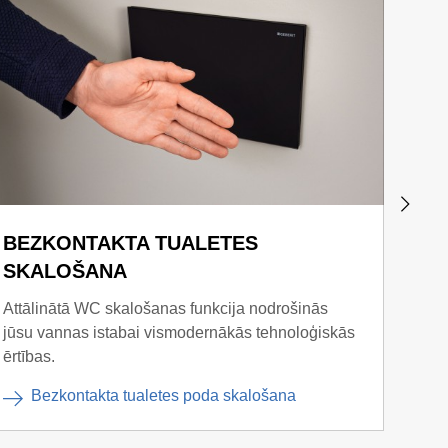
BEZKONTAKTA TUALETES
NOŅ
SKALOŠANA
Ātra 
un sē
Attālinātā WC skalošanas funkcija nodrošinās
higiē
jūsu vannas istabai vismodernākās tehnoloģiskās
ērtības.
N
Bezkontakta tualetes poda skalošana