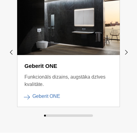
Geberit ONE
Geb
Funkcionāls dizains, augstāka dzīves
Kont
kvalitāte.
komb
Geberit ONE