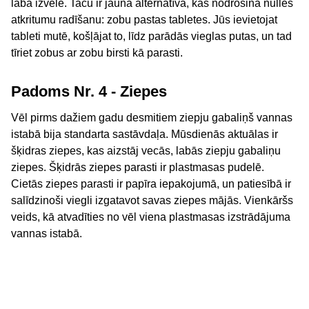
laba izvēle. Taču ir jauna alternatīva, kas nodrošina nulles
atkritumu radīšanu: zobu pastas tabletes. Jūs ievietojat
tableti mutē, košļājat to, līdz parādās vieglas putas, un tad
tīriet zobus ar zobu birsti kā parasti.
Padoms Nr. 4 - Ziepes
Vēl pirms dažiem gadu desmitiem ziepju gabaliņš vannas
istabā bija standarta sastāvdaļa. Mūsdienās aktuālas ir
šķidras ziepes, kas aizstāj vecās, labās ziepju gabaliņu
ziepes. Šķidrās ziepes parasti ir plastmasas pudelē.
Cietās ziepes parasti ir papīra iepakojumā, un patiesībā ir
salīdzinoši viegli izgatavot savas ziepes mājās. Vienkāršs
veids, kā atvadīties no vēl viena plastmasas izstrādājuma
vannas istabā.