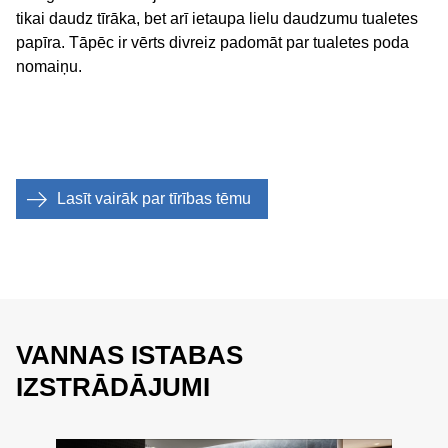
tikai daudz tīrāka, bet arī ietaupa lielu daudzumu tualetes
papīra. Tāpēc ir vērts divreiz padomāt par tualetes poda
nomaiņu.
Lasīt vairāk par tīrības tēmu
VANNAS ISTABAS
IZSTRĀDĀJUMI