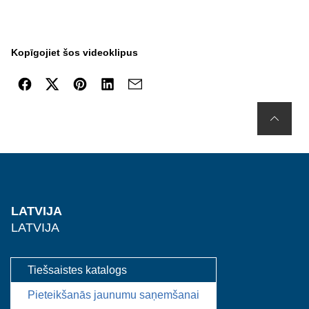
Kopīgojiet šos videoklipus
LATVIJA
LATVIJA
Tiešsaistes katalogs
Pieteikšanās jaunumu saņemšanai