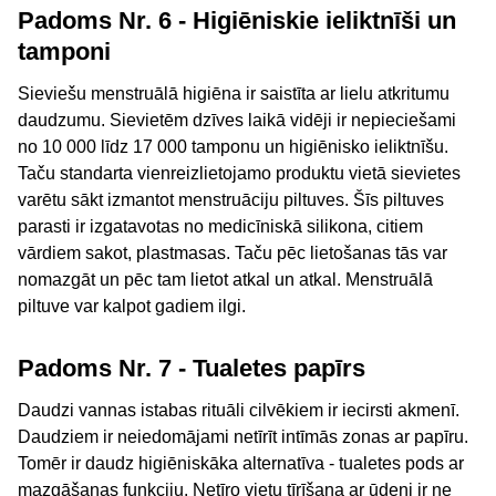
Padoms Nr. 6 - Higiēniskie ieliktnīši un
tamponi
Sieviešu menstruālā higiēna ir saistīta ar lielu atkritumu
daudzumu. Sievietēm dzīves laikā vidēji ir nepieciešami
no 10 000 līdz 17 000 tamponu un higiēnisko ieliktnīšu.
Taču standarta vienreizlietojamo produktu vietā sievietes
varētu sākt izmantot menstruāciju piltuves. Šīs piltuves
parasti ir izgatavotas no medicīniskā silikona, citiem
vārdiem sakot, plastmasas. Taču pēc lietošanas tās var
nomazgāt un pēc tam lietot atkal un atkal. Menstruālā
piltuve var kalpot gadiem ilgi.
Padoms Nr. 7 - Tualetes papīrs
Daudzi vannas istabas rituāli cilvēkiem ir iecirsti akmenī.
Daudziem ir neiedomājami netīrīt intīmās zonas ar papīru.
Tomēr ir daudz higiēniskāka alternatīva - tualetes pods ar
mazgāšanas funkciju. Netīro vietu tīrīšana ar ūdeni ir ne