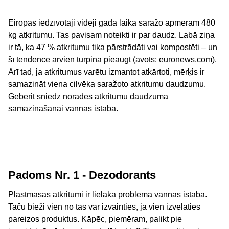
Eiropas iedzīvotāji vidēji gada laikā saražo apmēram 480
kg atkritumu. Tas pavisam noteikti ir par daudz. Labā ziņa
ir tā, ka 47 % atkritumu tika pārstrādāti vai kompostēti – un
šī tendence arvien turpina pieaugt (avots: euronews.com).
Arī tad, ja atkritumus varētu izmantot atkārtoti, mērķis ir
samazināt viena cilvēka saražoto atkritumu daudzumu.
Geberit sniedz norādes atkritumu daudzuma
samazināšanai vannas istabā.
Padoms Nr. 1 - Dezodorants
Plastmasas atkritumi ir lielākā problēma vannas istabā.
Taču bieži vien no tās var izvairīties, ja vien izvēlaties
pareizos produktus. Kāpēc, piemēram, palikt pie