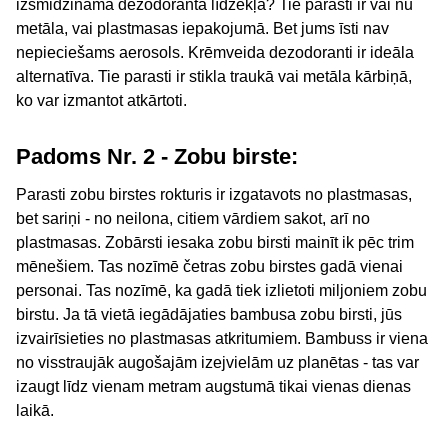
izsmidzināmā dezodoranta līdzekļa? Tie parasti ir vai nu
metāla, vai plastmasas iepakojumā. Bet jums īsti nav
nepieciešams aerosols. Krēmveida dezodoranti ir ideāla
alternatīva. Tie parasti ir stikla traukā vai metāla kārbiņā,
ko var izmantot atkārtoti.
Padoms Nr. 2 - Zobu birste:
Parasti zobu birstes rokturis ir izgatavots no plastmasas,
bet sariņi - no neilona, citiem vārdiem sakot, arī no
plastmasas. Zobārsti iesaka zobu birsti mainīt ik pēc trim
mēnešiem. Tas nozīmē četras zobu birstes gadā vienai
personai. Tas nozīmē, ka gadā tiek izlietoti miljoniem zobu
birstu. Ja tā vietā iegādājaties bambusa zobu birsti, jūs
izvairīsieties no plastmasas atkritumiem. Bambuss ir viena
no visstraujāk augošajām izejvielām uz planētas - tas var
izaugt līdz vienam metram augstumā tikai vienas dienas
laikā.