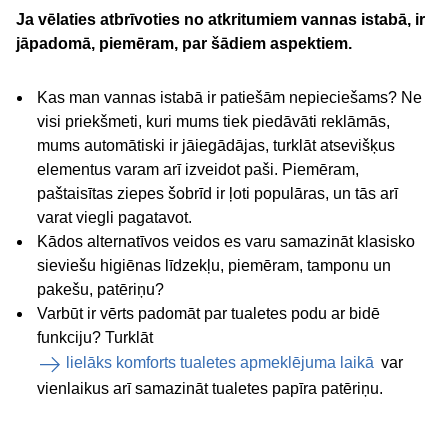
Ja vēlaties atbrīvoties no atkritumiem vannas istabā, ir
jāpadomā, piemēram, par šādiem aspektiem.
Kas man vannas istabā ir patiešām nepieciešams? Ne
visi priekšmeti, kuri mums tiek piedāvāti reklāmās,
mums automātiski ir jāiegādājas, turklāt atsevišķus
elementus varam arī izveidot paši. Piemēram,
paštaisītas ziepes šobrīd ir ļoti populāras, un tās arī
varat viegli pagatavot.
Kādos alternatīvos veidos es varu samazināt klasisko
sieviešu higiēnas līdzekļu, piemēram, tamponu un
pakešu, patēriņu?
Varbūt ir vērts padomāt par tualetes podu ar bidē
funkciju? Turklāt
lielāks komforts tualetes apmeklējuma laikā
var
vienlaikus arī samazināt tualetes papīra patēriņu.