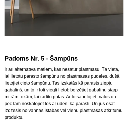
Padoms Nr. 5 - Šampūns
Ir arī alternatīva matiem, kas nesatur plastmasu. Tā vietā,
lai lietotu parasto šampūnu no plastmasas pudeles, dušā
lietojiet cieto šampūnu. Tas izskatās kā parasts ziepju
gabaliņš, un to ir ļoti viegli lietot: berzējiet gabaliņu starp
mitrām rokām, lai radītu putas. Ar to saputojiet matus un
pēc tam noskalojiet tos ar ūdeni kā parasti. Un jūs esat
izdzēsis no vannas istabas vēl vienu plastmasas atkritumu
produktu.