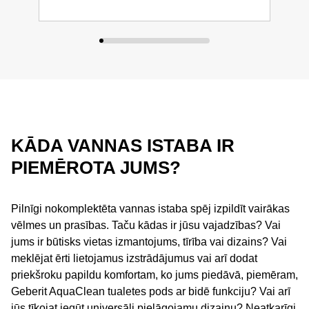
KĀDA VANNAS ISTABA IR
PIEMĒROTA JUMS?
Pilnīgi nokomplektēta vannas istaba spēj izpildīt vairākas
vēlmes un prasības. Taču kādas ir jūsu vajadzības? Vai
jums ir būtisks vietas izmantojums, tīrība vai dizains? Vai
meklējat ērti lietojamus izstrādājumus vai arī dodat
priekšroku papildu komfortam, ko jums piedāvā, piemēram,
Geberit AquaClean tualetes pods ar bidē funkciju? Vai arī
jūs tīkojat iegūt universāli pielāgojamu dizainu? Neatkarīgi