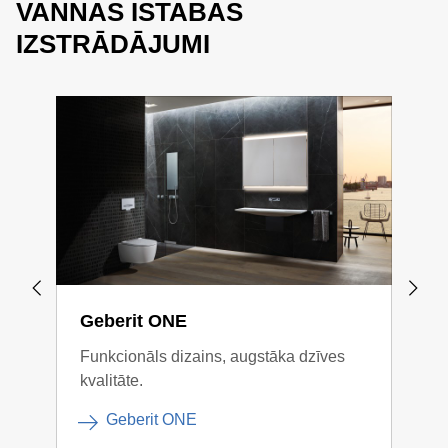
VANNAS ISTABAS
IZSTRĀDĀJUMI
Geberit ONE
Geb
Funkcionāls dizains, augstāka dzīves
Kont
kvalitāte.
komb
Geberit ONE