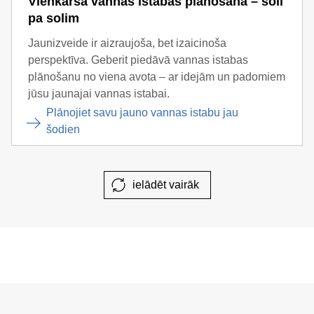
Vienkārša vannas istabas plānošana – soli
pa solim
Jaunizveide ir aizraujoša, bet izaicinoša
perspektīva. Geberit piedāvā vannas istabas
plānošanu no viena avota – ar idejām un padomiem
jūsu jaunajai vannas istabai.
Plānojiet savu jauno vannas istabu jau
šodien
ielādēt vairāk