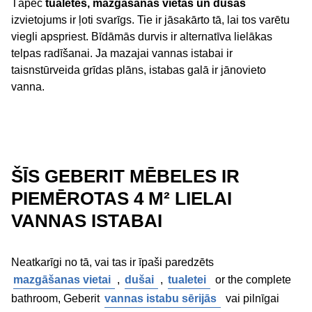
Tāpēc
tualetes, mazgāšanās vietas un dušas
izvietojums ir ļoti svarīgs. Tie ir jāsakārto tā, lai tos varētu
viegli apspriest. Bīdāmās durvis ir alternatīva lielākas
telpas radīšanai. Ja mazajai vannas istabai ir
taisnstūrveida grīdas plāns, istabas galā ir jānovieto
vanna.
ŠĪS GEBERIT MĒBELES IR
PIEMĒROTAS 4 M² LIELAI
VANNAS ISTABAI
Neatkarīgi no tā, vai tas ir īpaši paredzēts
mazgāšanas vietai
,
dušai
,
tualetei
or the complete
bathroom, Geberit
vannas istabu sērijās
vai pilnīgai