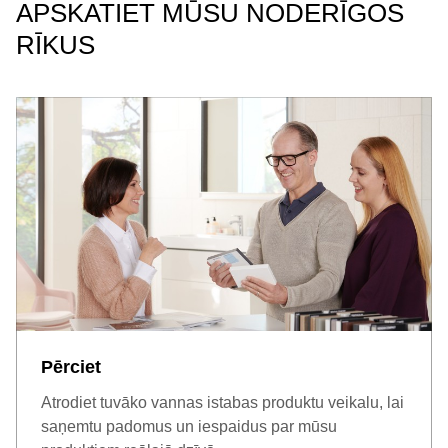
APSKATIET MŪSU NODERĪGOS
vismaz 40 cm attālums starp galvu un griestiem. Uz
dušām attiecas minimālais attālums virs galvas 20 cm,
RĪKUS
pieņemot, ka tiek izmantots līdzenas grīdas modelis.
Pērciet
Atrodiet tuvāko vannas istabas produktu veikalu, lai
saņemtu padomus un iespaidus par mūsu