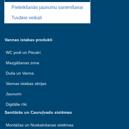
Pieteikšanās jaunumu saņemšanai
Tuvākie veikali
Vannas istabas produkti
WC podi un Pisuāri
Mazgāšanas zona
Duša un Vanna
Vannas istabas sērijas
Jaunumi
Digitālie rīki
Sanitārās un Cauruļvadu sistēmas
Montāžas un Noskalošanas sistēmas