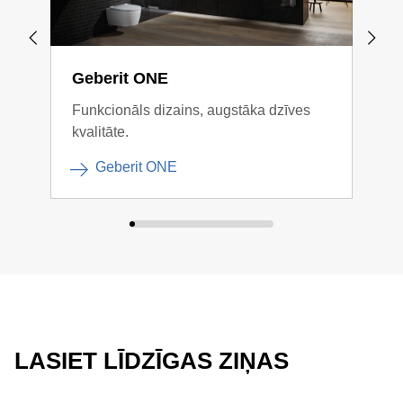
Geberit ONE
Geb
Funkcionāls dizains, augstāka dzīves
Skai
kvalitāte.
Geberit ONE
LASIET LĪDZĪGAS ZIŅAS