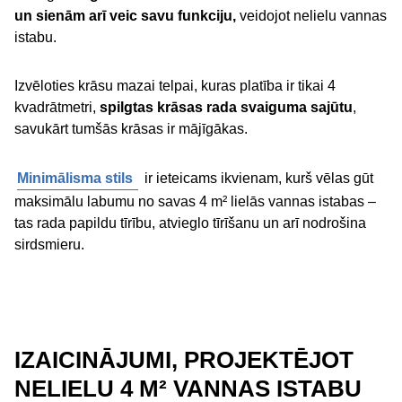
un sienām arī veic savu funkciju,
veidojot nelielu vannas
istabu.
Izvēloties krāsu mazai telpai, kuras platība ir tikai 4
kvadrātmetri,
spilgtas krāsas rada svaiguma sajūtu
,
savukārt tumšās krāsas ir mājīgākas.
Minimālisma stils
ir ieteicams ikvienam, kurš vēlas gūt
maksimālu labumu no savas 4 m² lielās vannas istabas –
tas rada papildu tīrību, atvieglo tīrīšanu un arī nodrošina
sirdsmieru.
IZAICINĀJUMI, PROJEKTĒJOT
NELIELU 4 M² VANNAS ISTABU