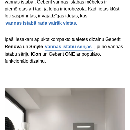
vannas istabai, Geberit vannas istabas mēbeles ir
piemērotas arī tad, ja telpa ir ierobežota. Kad lietas kļūst
ļoti saspringtas, ir vajadzīgas idejas, kas
vannas istabā rada vairāk vietas.
Īpaši iesakām aplūkot kompakto tualetes dizainu Geberit
Renova
un
Smyle
vannas istabu sērijās
, pilno vannas
istabu sēriju
iCon
un Geberit
ONE
ar populāro,
funkcionālo dizainu.