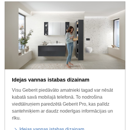
Idejas vannas istabas dizainam
Visu Geberit piedāvāto amatnieki tagad var nēsāt
kabatā savā mobilajā telefonā. To nodrošina
viedtālruņiem paredzētā Geberit Pro, kas palīdz
santehniķiem ar daudz noderīgas informācijas un
rīku.
Idejas vannas istabas dizainam