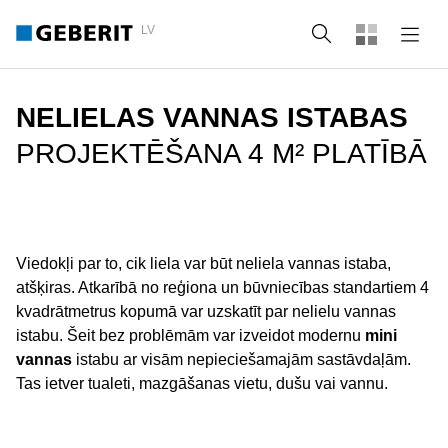
LV
Meklēt
NELIELAS VANNAS ISTABAS
PROJEKTĒŠANA 4 M² PLATĪBĀ
Viedokļi par to, cik liela var būt neliela vannas istaba,
atšķiras. Atkarībā no reģiona un būvniecības standartiem 4
kvadrātmetrus kopumā var uzskatīt par nelielu vannas
istabu. Šeit bez problēmām var izveidot modernu
mini
vannas
istabu ar visām nepieciešamajām sastāvdaļām.
Tas ietver tualeti, mazgāšanas vietu, dušu vai vannu.