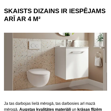
SKAISTS DIZAINS IR IESPĒJAMS
ARĪ AR 4 M²
Ja tas darbojas lielā mērogā, tas darbosies arī mazā
mērogā.
Augstas kvalitātes materiāli
un
krāsas flīzēm