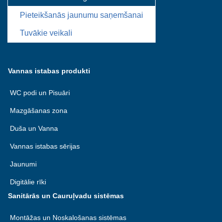
Pieteikšanās jaunumu saņemšanai
Tuvākie veikali
Vannas istabas produkti
WC podi un Pisuāri
Mazgāšanas zona
Duša un Vanna
Vannas istabas sērijas
Jaunumi
Digitālie rīki
Sanitārās un Cauruļvadu sistēmas
Montāžas un Noskalošanas sistēmas