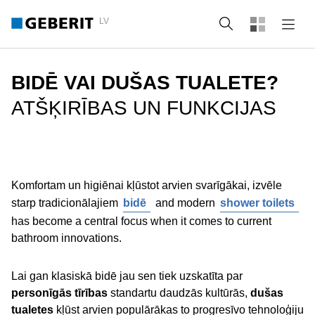
LV
Meklēt
BIDĒ VAI DUŠAS TUALETE?
ATŠĶIRĪBAS UN FUNKCIJAS
Komfortam un higiēnai kļūstot arvien svarīgākai, izvēle
starp tradicionālajiem
bidē
and modern
shower toilets
has become a central focus when it comes to current
bathroom innovations.
Lai gan klasiskā bidē jau sen tiek uzskatīta par
personīgās tīrības
standartu daudzās kultūrās,
dušas
tualetes
kļūst arvien populārākas to progresīvo tehnoloģiju