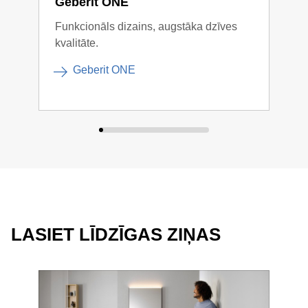
Geberit ONE
Geb
Funkcionāls dizains, augstāka dzīves
Kont
kvalitāte.
komb
Geberit ONE
LASIET LĪDZĪGAS ZIŅAS