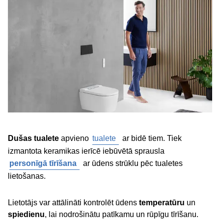
Dušas tualete
apvieno
tualete
ar bidē tiem. Tiek
izmantota keramikas ierīcē iebūvētā sprausla
personīgā tīrīšana
ar ūdens strūklu pēc tualetes
lietošanas.
Lietotājs var attālināti kontrolēt ūdens
temperatūru
un
spiedienu
, lai nodrošinātu patīkamu un rūpīgu tīrīšanu.