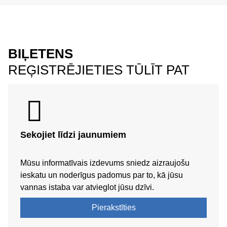
BIĻETENS
REĢISTRĒJIETIES TŪLĪT PAT
Sekojiet līdzi jaunumiem
Mūsu informatīvais izdevums sniedz aizraujošu
ieskatu un noderīgus padomus par to, kā jūsu
vannas istaba var atvieglot jūsu dzīvi.
Pierakstīties