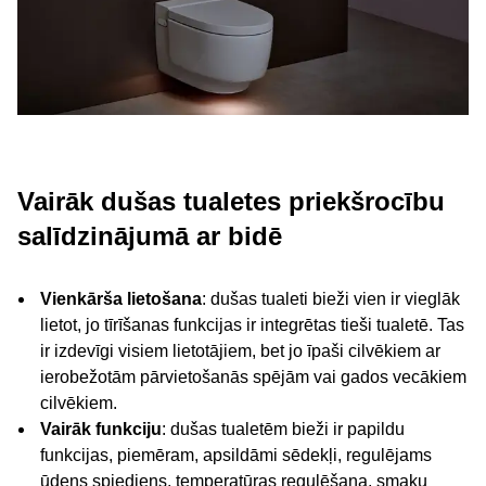
Vairāk dušas tualetes priekšrocību
salīdzinājumā ar bidē
Vienkārša lietošana
: dušas tualeti bieži vien ir vieglāk
lietot, jo tīrīšanas funkcijas ir integrētas tieši tualetē. Tas
ir izdevīgi visiem lietotājiem, bet jo īpaši cilvēkiem ar
ierobežotām pārvietošanās spējām vai gados vecākiem
cilvēkiem.
Vairāk funkciju
: dušas tualetēm bieži ir papildu
funkcijas, piemēram, apsildāmi sēdekļi, regulējams
ūdens spiediens, temperatūras regulēšana, smaku