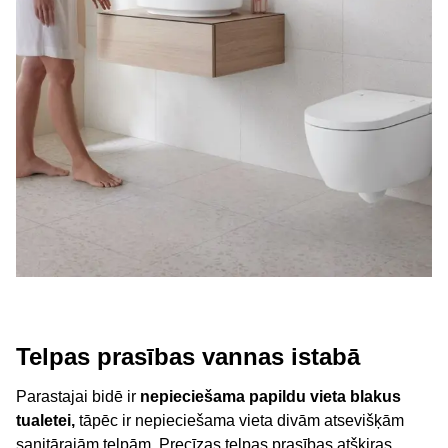
Telpas prasības vannas istabā
Parastajai bidē ir
nepieciešama papildu vieta blakus
tualetei,
tāpēc ir nepieciešama vieta divām atsevišķām
sanitārajām telpām. Precīzas telpas prasības atšķiras