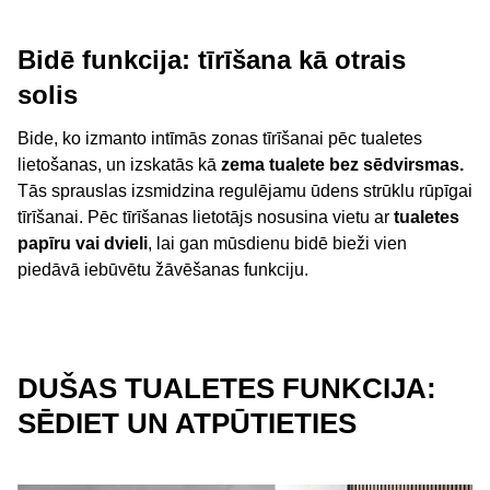
Bidē funkcija: tīrīšana kā otrais
solis
Bide, ko izmanto intīmās zonas tīrīšanai pēc tualetes
lietošanas, un izskatās kā
zema tualete
bez sēdvirsmas.
Tās sprauslas izsmidzina regulējamu ūdens strūklu rūpīgai
tīrīšanai. Pēc tīrīšanas lietotājs nosusina vietu ar
tualetes
papīru vai dvieli
, lai gan mūsdienu bidē bieži vien
piedāvā iebūvētu žāvēšanas funkciju.
DUŠAS TUALETES FUNKCIJA:
SĒDIET UN ATPŪTIETIES