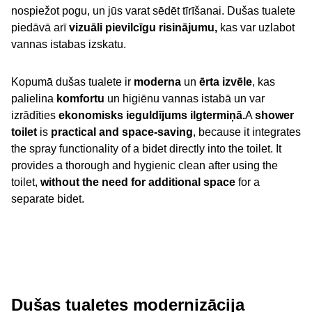
nospiežot pogu, un jūs varat sēdēt tīrīšanai. Dušas tualete
piedāvā arī
vizuāli pievilcīgu risinājumu,
kas var uzlabot
vannas istabas izskatu.
Kopumā dušas tualete ir
moderna
un
ērta izvēle
, kas
palielina
komfortu
un higiēnu vannas istabā un var
izrādīties
ekonomisks ieguldījums ilgtermiņā.
A
shower
toilet
is
practical and space-saving
, because it integrates
the spray functionality of a bidet directly into the toilet. It
provides a thorough and hygienic clean after using the
toilet,
without the need for additional space
for a
separate bidet.
Dušas tualetes modernizācija