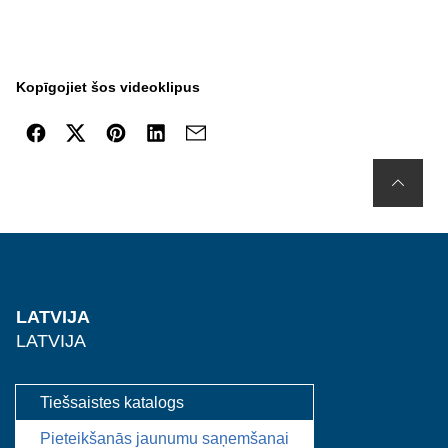
Kopīgojiet šos videoklipus
LATVIJA
LATVIJA
Tiešsaistes katalogs
Pieteikšanās jaunumu saņemšanai