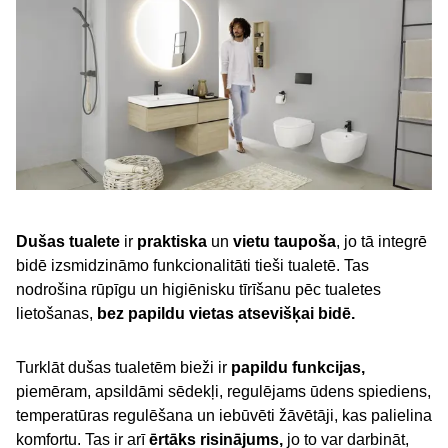
Dušas tualete
ir
praktiska
un
vietu taupoša
, jo tā integrē
bidē izsmidzināmo funkcionalitāti tieši tualetē. Tas
nodrošina rūpīgu un higiēnisku tīrīšanu pēc tualetes
lietošanas,
bez papildu vietas atsevišķai bidē.
Turklāt dušas tualetēm bieži ir
papildu funkcijas,
piemēram, apsildāmi sēdekļi, regulējams ūdens spiediens,
temperatūras regulēšana un iebūvēti žāvētāji, kas palielina
komfortu. Tas ir arī
ērtāks risinājums,
jo to var darbināt,