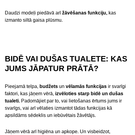
Daudzi modeļi piedāvā arī
žāvēšanas funkciju,
kas
izmanto siltā gaisa plūsmu.
BIDĒ VAI DUŠAS TUALETE: KAS
JUMS JĀPATUR PRĀTĀ?
Pieejamā telpa,
budžets
un
vēlamās funkcijas
ir svarīgi
faktori, kas jāņem vērā,
izvēloties starp bidē un dušas
tualeti.
Padomājiet par to, vai lietošanas ērtums jums ir
svarīgs, vai arī vēlaties izmantot tādas funkcijas kā
apsildāms sēdeklis un iebūvētais žāvētājs.
Jāņem vērā arī higiēna un apkope. Un visbeidzot,