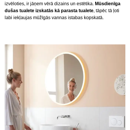
izvēloties, ir jāņem vērā dizains un estētika.
Mūsdienīga
dušas tualete izskatās kā parasta tualete
, tāpēc tā ļoti
labi iekļaujas mūžīgās vannas istabas kopskatā.