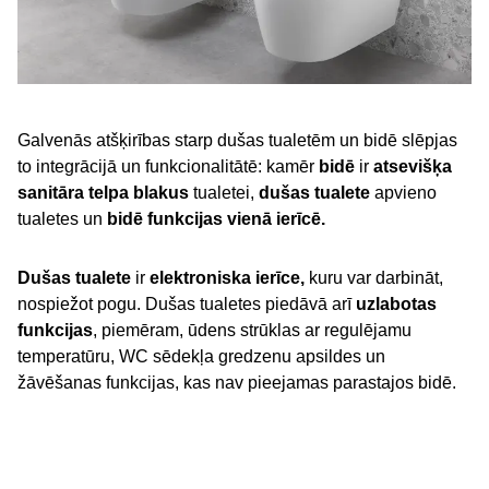
Galvenās atšķirības starp dušas tualetēm un bidē slēpjas
to integrācijā un funkcionalitātē: kamēr
bidē
ir
atsevišķa
sanitāra telpa blakus
tualetei,
dušas tualete
apvieno
tualetes un
bidē funkcijas vienā ierīcē.
Dušas tualete
ir
elektroniska ierīce,
kuru var darbināt,
nospiežot pogu. Dušas tualetes piedāvā arī
uzlabotas
funkcijas
, piemēram, ūdens strūklas ar regulējamu
temperatūru, WC sēdekļa gredzenu apsildes un
žāvēšanas funkcijas, kas nav pieejamas parastajos bidē.