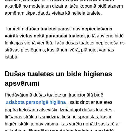
atkarībā no modeļa un dizaina, taču kopumā bidē aizņem
apmēram tikpat daudz vietas kā neliela tualete.
Turpretim
dušas tualetei
parasti nav
nepieciešams
vairāk vietas nekā parastajai tualetei,
jo tā apvieno bidē
funkcijas vienā vienībā. Taču dušas tualetei nepieciešams
strāvas pieslēgums, kas jāņem vērā, plānojot vannas
istabu.
Dušas tualetes un bidē higiēnas
apsvērumi
Piedāvājumā dušas tualete un tradicionālā bidē
uzlabota personīgā higiēna
salīdzinot ar tualetes
papīra lietošanu atsevišķi. Izmantojot dušas tualetes,
tīrīšanas strūkla izsmidzina tieši no sprauslas, kas ir
higiēniskāk, jo nav virsmu, kas varētu nonākt saskarē ar
mikrobiem.
Regulāra gan dušas tualetes, gan bidē