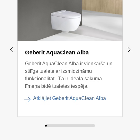
Geberit AquaClean Alba
Geb
Geberit AquaClean Alba ir vienkārša un
Gebe
stilīga tualete ar izsmidzināmu
savu
funkcionalitāti. Tā ir ideāla sākuma
augs
līmeņa bidē tualetes iespēja.
neap
stan
Atklājiet Geberit AquaClean Alba